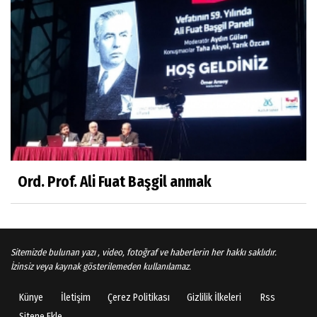
Gönenli Mehmet efendi kıssalarından biri
RIZK
Arşiv haberlerimiz
TÜRKİYEYE DEMOKRASI ŞIP DİYE GELMEDİ
Süleyman Aydın
Başardım demek için
Ord. Prof. Ali Fuat Başgil anmak
Ali Karaca
İRAN COĞRAFYASININ DEVLETLERİ..
Sitemizde bulunan yazı , video, fotoğraf ve haberlerin her hakkı saklıdır.
İzinsiz veya kaynak gösterilemeden kullanılamaz.
Künye
İletişim
Çerez Politikası
Gizlilik İlkeleri
Rss
Behlül Dane
Sitene Ekle