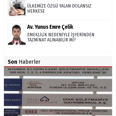
ÜLKEMİZE ÖZGÜ YALAN DOLANSIZ
HERKESE
Av. Yunus Emre Çelik
EMEKLİLİK NEDENİYLE İŞYERİNDEN
TAZMİNAT ALINABİLİR Mİ?
TUNCAY GÜLÇİN
Son
Haberler
TÜRK DEVLETLERİ TEŞKİLATI'NI ANLAMAK
M. Şevket Atalay
Nüfus ve Seçmen sayıları tutarsızlığı
Misafir Yazar