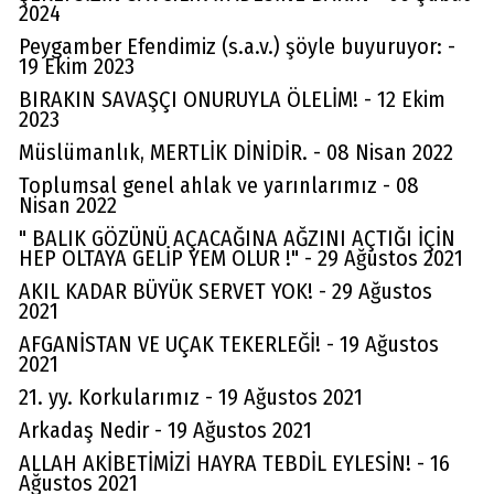
2024
Peygamber Efendimiz (s.a.v.) şöyle buyuruyor: -
19 Ekim 2023
BIRAKIN SAVAŞÇI ONURUYLA ÖLELİM! - 12 Ekim
2023
Müslümanlık, MERTLİK DİNİDİR. - 08 Nisan 2022
Toplumsal genel ahlak ve yarınlarımız - 08
Nisan 2022
" BALIK GÖZÜNÜ AÇACAĞINA AĞZINI AÇTIĞI İÇİN
HEP OLTAYA GELİP YEM OLUR !" - 29 Ağustos 2021
AKIL KADAR BÜYÜK SERVET YOK! - 29 Ağustos
2021
AFGANİSTAN VE UÇAK TEKERLEĞİ! - 19 Ağustos
2021
21. yy. Korkularımız - 19 Ağustos 2021
Arkadaş Nedir - 19 Ağustos 2021
ALLAH AKİBETİMİZİ HAYRA TEBDİL EYLESİN! - 16
Ağustos 2021