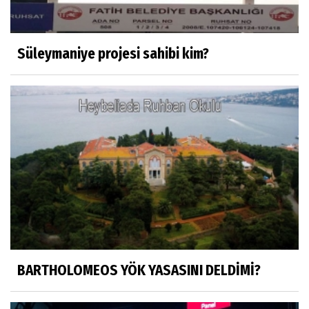
Yapay zekâ platformlarında ebeveyn
kontrolü sağlamak
Süleymaniye projesi sahibi kim?
Mustafa Küçükkural
OLANIN ÖZETİ!.
HÜSEYİN MOVİT
HÜSEYİN MOVİT ABİMİZİN SON
PAYLAŞIMLARI
Prof. Dr. Nevzat Gözaydın
"Bir gecede millet cahil kaldı Alfabemiz
değişti." buyurmuşlar...
BARTHOLOMEOS YÖK YASASINI DELDİMİ?
Sosyal medya