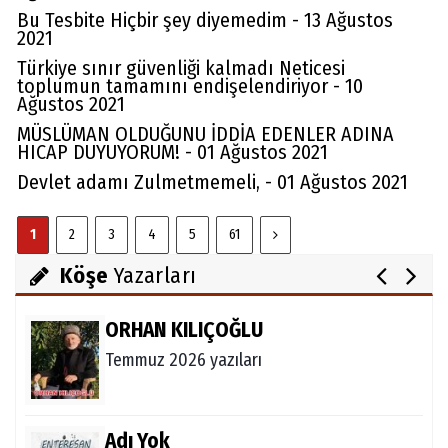
Bu Tesbite Hiçbir şey diyemedim - 13 Ağustos
2021
Türkiye sınır güvenliği kalmadı Neticesi
toplumun tamamını endişelendiriyor - 10
Ağustos 2021
Av. Cemil Can
MÜSLÜMAN OLDUĞUNU İDDİA EDENLER ADINA
FARELERİ DİNLEMEYİN!..
HICAP DUYUYORUM! - 01 Ağustos 2021
Devlet adamı Zulmetmemeli, - 01 Ağustos 2021
Abdullah Gözaydın
1
2
3
4
5
61
ALLAH cc. MUCİZE YARATMAZ.
Köşe
Yazarları
ORHAN KILIÇOĞLU
Temmuz 2026 yazıları
Adı Yok