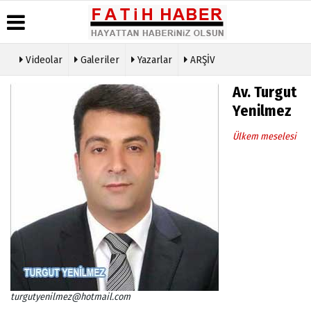
Videolar
Galeriler
Yazarlar
ARŞİV
Haber
Biyografiler
Köşe
Künye
Av. Turgut
Arşivi
Yazarları
İletişim
Yenilmez
Günün
Video
Çerez
Haberleri
Galeri
Politikası
Ülkem meselesi
Foto
Gizlilik
Galeri
İlkeleri
turgutyenilmez@hotmail.com