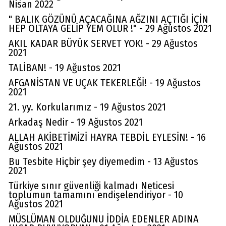
Nisan 2022
" BALIK GÖZÜNÜ AÇACAĞINA AĞZINI AÇTIĞI İÇİN
HEP OLTAYA GELİP YEM OLUR !" - 29 Ağustos 2021
AKIL KADAR BÜYÜK SERVET YOK! - 29 Ağustos
2021
TALİBAN! - 19 Ağustos 2021
AFGANİSTAN VE UÇAK TEKERLEĞİ! - 19 Ağustos
2021
21. yy. Korkularımız - 19 Ağustos 2021
Arkadaş Nedir - 19 Ağustos 2021
ALLAH AKİBETİMİZİ HAYRA TEBDİL EYLESİN! - 16
Ağustos 2021
Bu Tesbite Hiçbir şey diyemedim - 13 Ağustos
2021
Türkiye sınır güvenliği kalmadı Neticesi
Av. Cemil Can
toplumun tamamını endişelendiriyor - 10
Ağustos 2021
FARELERİ DİNLEMEYİN!..
MÜSLÜMAN OLDUĞUNU İDDİA EDENLER ADINA