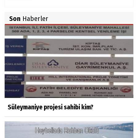
TUNCAY GÜLÇİN
Son
Haberler
TÜRK DEVLETLERİ TEŞKİLATI'NI ANLAMAK
M. Şevket Atalay
Nüfus ve Seçmen sayıları tutarsızlığı
Misafir Yazar
Yapay zekâ platformlarında ebeveyn
kontrolü sağlamak
Süleymaniye projesi sahibi kim?
Mustafa Küçükkural
OLANIN ÖZETİ!.