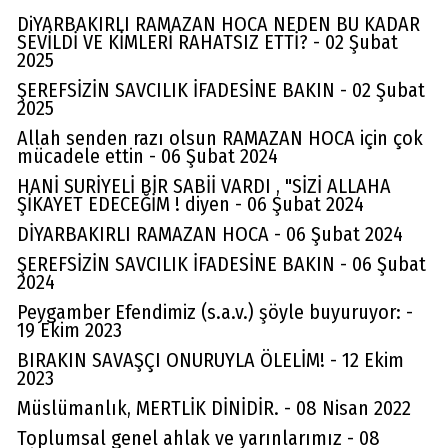
DiYARBAKIRLI RAMAZAN HOCA NEDEN BU KADAR
SEVİLDİ VE KİMLERİ RAHATSIZ ETTİ? - 02 Şubat
2025
ŞEREFSİZİN SAVCILIK İFADESİNE BAKIN - 02 Şubat
2025
Allah senden razı olsun RAMAZAN HOCA için çok
mücadele ettin - 06 Şubat 2024
HANİ SURİYELİ BİR SABİİ VARDI , "SİZİ ALLAHA
ŞİKAYET EDECEĞİM ! diyen - 06 Şubat 2024
DİYARBAKIRLI RAMAZAN HOCA - 06 Şubat 2024
ŞEREFSİZİN SAVCILIK İFADESİNE BAKIN - 06 Şubat
2024
Peygamber Efendimiz (s.a.v.) şöyle buyuruyor: -
19 Ekim 2023
BIRAKIN SAVAŞÇI ONURUYLA ÖLELİM! - 12 Ekim
2023
Müslümanlık, MERTLİK DİNİDİR. - 08 Nisan 2022
Toplumsal genel ahlak ve yarınlarımız - 08