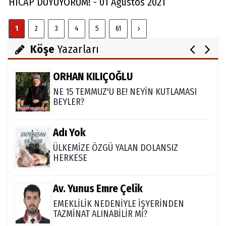
HICAP DUYUYORUM! - 01 Ağustos 2021
Abdullah Gözaydın
1
2
3
4
5
61
ALLAH cc. MUCİZE YARATMAZ.
Köşe
Yazarları
ORHAN KILIÇOĞLU
NE 15 TEMMUZ'U BE! NEYİN KUTLAMASI
BEYLER?
Adı Yok
ÜLKEMİZE ÖZGÜ YALAN DOLANSIZ
HERKESE
Av. Yunus Emre Çelik
EMEKLİLİK NEDENİYLE İŞYERİNDEN
TAZMİNAT ALINABİLİR Mİ?