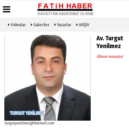
Videolar
Galeriler
Yazarlar
ARŞİV
Haber
Biyografiler
Köşe
Künye
Av. Turgut
Arşivi
Yazarları
İletişim
Yenilmez
Günün
Video
Çerez
Haberleri
Galeri
Politikası
Ülkem meselesi
Foto
Gizlilik
Galeri
İlkeleri
turgutyenilmez@hotmail.com