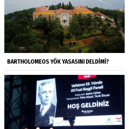
HÜSEYİN MOVİT
HÜSEYİN MOVİT ABİMİZİN SON
PAYLAŞIMLARI
Prof. Dr. Nevzat Gözaydın
"Bir gecede millet cahil kaldı Alfabemiz
değişti." buyurmuşlar...
BARTHOLOMEOS YÖK YASASINI DELDİMİ?
Sosyal medya
Gönenli Mehmet efendi kıssalarından biri
RIZK
Arşiv haberlerimiz
TÜRKİYEYE DEMOKRASI ŞIP DİYE GELMEDİ