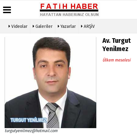
Videolar
Galeriler
Yazarlar
ARŞİV
Haber
Biyografiler
Köşe
Künye
Av. Turgut
Arşivi
Yazarları
İletişim
Yenilmez
Günün
Video
Çerez
Haberleri
Galeri
Politikası
Ülkem meselesi
Foto
Gizlilik
Galeri
İlkeleri
turgutyenilmez@hotmail.com