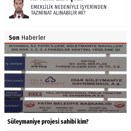
EMEKLİLİK NEDENİYLE İŞYERİNDEN
TAZMİNAT ALINABİLİR Mİ?
TUNCAY GÜLÇİN
Son
Haberler
TÜRK DEVLETLERİ TEŞKİLATI'NI ANLAMAK
M. Şevket Atalay
Nüfus ve Seçmen sayıları tutarsızlığı
Misafir Yazar
Yapay zekâ platformlarında ebeveyn
kontrolü sağlamak
Süleymaniye projesi sahibi kim?
Mustafa Küçükkural