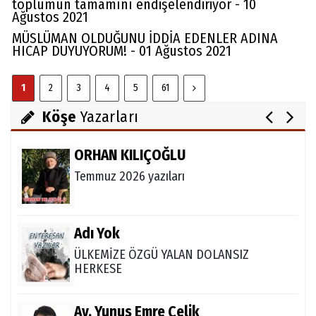
toplumun tamamını endişelendiriyor - 10
Ağustos 2021
FARELERİ DİNLEMEYİN!..
MÜSLÜMAN OLDUĞUNU İDDİA EDENLER ADINA
HICAP DUYUYORUM! - 01 Ağustos 2021
Abdullah Gözaydın
1
2
3
4
5
61
ALLAH cc. MUCİZE YARATMAZ.
Köşe
Yazarları
ORHAN KILIÇOĞLU
Temmuz 2026 yazıları
Adı Yok
ÜLKEMİZE ÖZGÜ YALAN DOLANSIZ
HERKESE
Av. Yunus Emre Çelik