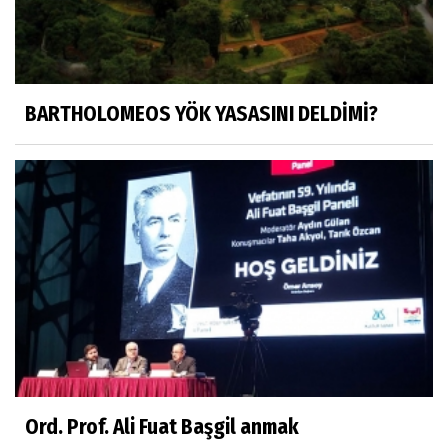
Prof. Dr. Nevzat Gözaydın
"Bir gecede millet cahil kaldı Alfabemiz
değişti." buyurmuşlar...
BARTHOLOMEOS YÖK YASASINI DELDİMİ?
Sosyal medya
Gönenli Mehmet efendi kıssalarından biri
RIZK
Arşiv haberlerimiz
TÜRKİYEYE DEMOKRASI ŞIP DİYE GELMEDİ
Süleyman Aydın
Başardım demek için
Ord. Prof. Ali Fuat Başgil anmak