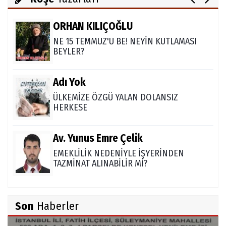
ORHAN KILIÇOĞLU
NE 15 TEMMUZ'U BE! NEYİN KUTLAMASI
BEYLER?
Adı Yok
ÜLKEMİZE ÖZGÜ YALAN DOLANSIZ
HERKESE
Av. Yunus Emre Çelik
EMEKLİLİK NEDENİYLE İŞYERİNDEN
TAZMİNAT ALINABİLİR Mİ?
TUNCAY GÜLÇİN
Son
Haberler
TÜRK DEVLETLERİ TEŞKİLATI'NI ANLAMAK