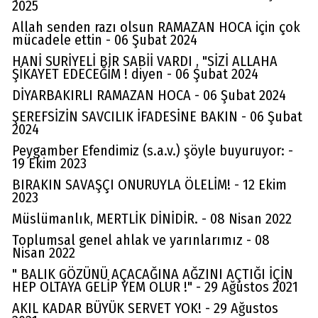
2025
Allah senden razı olsun RAMAZAN HOCA için çok
mücadele ettin - 06 Şubat 2024
HANİ SURİYELİ BİR SABİİ VARDI , "SİZİ ALLAHA
ŞİKAYET EDECEĞİM ! diyen - 06 Şubat 2024
DİYARBAKIRLI RAMAZAN HOCA - 06 Şubat 2024
ŞEREFSİZİN SAVCILIK İFADESİNE BAKIN - 06 Şubat
2024
Peygamber Efendimiz (s.a.v.) şöyle buyuruyor: -
19 Ekim 2023
BIRAKIN SAVAŞÇI ONURUYLA ÖLELİM! - 12 Ekim
2023
Müslümanlık, MERTLİK DİNİDİR. - 08 Nisan 2022
Toplumsal genel ahlak ve yarınlarımız - 08
Nisan 2022
" BALIK GÖZÜNÜ AÇACAĞINA AĞZINI AÇTIĞI İÇİN
HEP OLTAYA GELİP YEM OLUR !" - 29 Ağustos 2021
AKIL KADAR BÜYÜK SERVET YOK! - 29 Ağustos