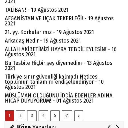
2021
TALİBAN! - 19 Ağustos 2021
AFGANİSTAN VE UÇAK TEKERLEĞİ! - 19 Ağustos
2021
21. yy. Korkularımız - 19 Ağustos 2021
Arkadaş Nedir - 19 Ağustos 2021
ALLAH AKİBETİMİZİ HAYRA TEBDİL EYLESİN! - 16
Ağustos 2021
Bu Tesbite Hiçbir şey diyemedim - 13 Ağustos
2021
Türkiye sınır güvenliği kalmadı Neticesi
Av. Cemil Can
toplumun tamamını endişelendiriyor - 10
Ağustos 2021
FARELERİ DİNLEMEYİN!..
MÜSLÜMAN OLDUĞUNU İDDİA EDENLER ADINA
HICAP DUYUYORUM! - 01 Ağustos 2021
Abdullah Gözaydın
1
2
3
4
5
61
ALLAH cc. MUCİZE YARATMAZ.
Köşe
Yazarları