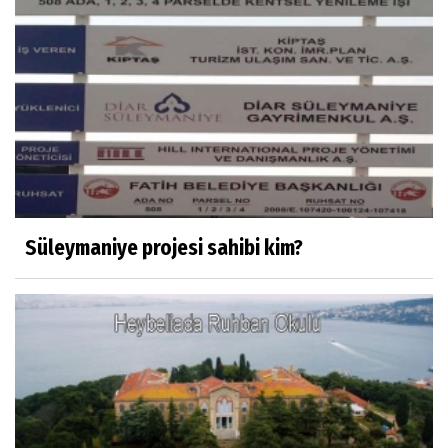
M. Şevket Atalay
Nüfus ve Seçmen sayıları tutarsızlığı
Misafir Yazar
Yapay zekâ platformlarında ebeveyn
kontrolü sağlamak
Süleymaniye projesi sahibi kim?
Mustafa Küçükkural
OLANIN ÖZETİ!.
HÜSEYİN MOVİT
HÜSEYİN MOVİT ABİMİZİN SON
PAYLAŞIMLARI