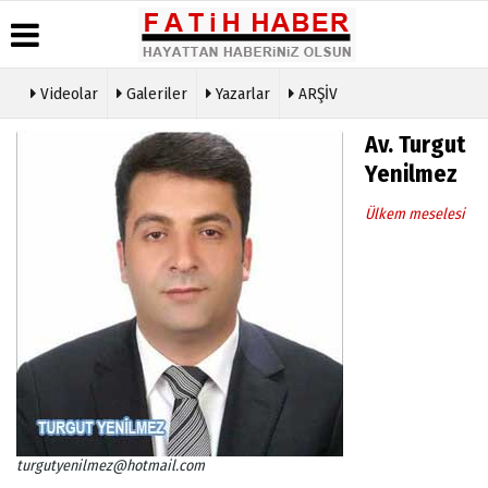
Videolar
Galeriler
Yazarlar
ARŞİV
Haber
Biyografiler
Köşe
Künye
Av. Turgut
Arşivi
Yazarları
İletişim
Yenilmez
Günün
Video
Çerez
Haberleri
Galeri
Politikası
Ülkem meselesi
Foto
Gizlilik
Galeri
İlkeleri
turgutyenilmez@hotmail.com