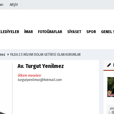
arı
ARŞİV
r
Köşe Yazarları
ELEDİYELER
İMAR
FOTOĞRAFLAR
SİYASET
SPOR
GENEL 
Video Galeri
Foto Galeri
lmez
YILDA 2.5 MİLYAR DOLAR GETİRİSİ OLAN KURUMLAR
Av. Turgut Yenilmez
Ülkem meselesi
turgutyenilmez@hotmail.com