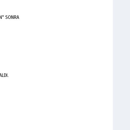
AN" SONRA
LDI.