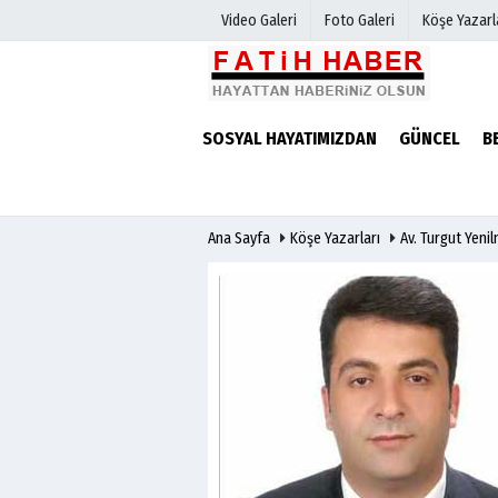
Video Galeri
Foto Galeri
Köşe Yazarl
Haber Arşivi
Biyografile
SOSYAL HAYATIMIZDAN
GÜNCEL
B
Günün Haberleri
Ana Sayfa
Köşe Yazarları
Av. Turgut Yeni