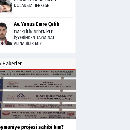
DOLANSIZ HERKESE
Av. Yunus Emre Çelik
EMEKLİLİK NEDENİYLE
İŞYERİNDEN TAZMİNAT
ALINABİLİR Mİ?
TUNCAY GÜLÇİN
n
Haberler
TÜRK DEVLETLERİ TEŞKİLATI'NI
ANLAMAK
M. Şevket Atalay
Nüfus ve Seçmen sayıları
tutarsızlığı
Misafir Yazar
eymaniye projesi sahibi kim?
Yapay zekâ platformlarında