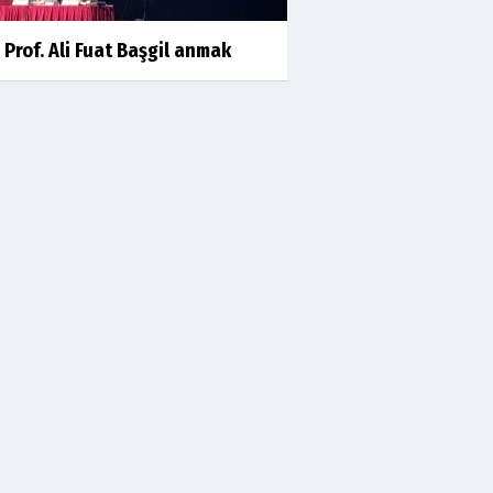
kıssalarından biri RIZK
 Prof. Ali Fuat Başgil anmak
Arşiv haberlerimiz
TÜRKİYEYE DEMOKRASI ŞIP DİYE
GELMEDİ
Süleyman Aydın
Başardım demek için
Ali Karaca
İRAN COĞRAFYASININ
DEVLETLERİ..
Behlül Dane
Bu sıralar hep böyle rüyalar