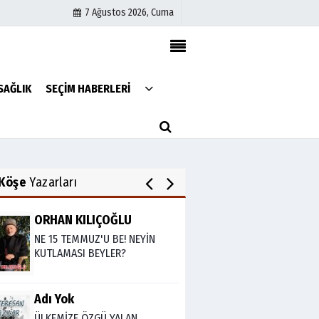
7 Ağustos 2026, Cuma
Av. Cemil Can
FARELERİ DİNLEMEYİN!..
Künye
SAĞLIK
SEÇİM HABERLERİ
İletişim
Çerez Politikası
Abdullah Gözaydın
Gizlilik İlkeleri
ALLAH cc. MUCİZE YARATMAZ.
Köşe
Yazarları
ORHAN KILIÇOĞLU
NE 15 TEMMUZ'U BE! NEYİN
KUTLAMASI BEYLER?
Adı Yok
ÜLKEMİZE ÖZGÜ YALAN