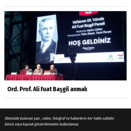
Sosyal medya
Gönenli Mehmet efendi kıssalarından biri
RIZK
Arşiv haberlerimiz
TÜRKİYEYE DEMOKRASI ŞIP DİYE GELMEDİ
Süleyman Aydın
Başardım demek için
Ord. Prof. Ali Fuat Başgil anmak
Ali Karaca
İRAN COĞRAFYASININ DEVLETLERİ..
Sitemizde bulunan yazı , video, fotoğraf ve haberlerin her hakkı saklıdır.
İzinsiz veya kaynak gösterilemeden kullanılamaz.