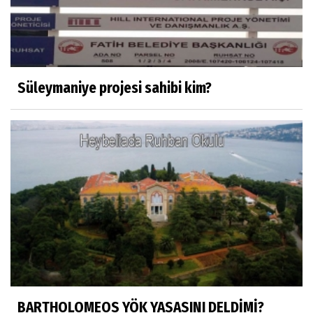
Misafir Yazar
Yapay zekâ platformlarında ebeveyn
kontrolü sağlamak
Süleymaniye projesi sahibi kim?
Mustafa Küçükkural
OLANIN ÖZETİ!.
HÜSEYİN MOVİT
HÜSEYİN MOVİT ABİMİZİN SON
PAYLAŞIMLARI
Prof. Dr. Nevzat Gözaydın
"Bir gecede millet cahil kaldı Alfabemiz
değişti." buyurmuşlar...
BARTHOLOMEOS YÖK YASASINI DELDİMİ?