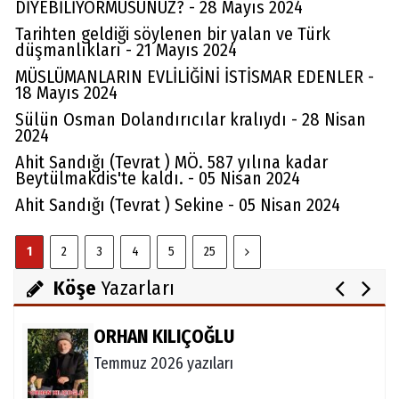
DİYEBİLİYORMUSUNUZ? - 28 Mayıs 2024
Tarihten geldiği söylenen bir yalan ve Türk
düşmanlıkları - 21 Mayıs 2024
MÜSLÜMANLARIN EVLİLİĞİNİ İSTİSMAR EDENLER -
18 Mayıs 2024
Sülün Osman Dolandırıcılar kralıydı - 28 Nisan
2024
Av. Cemil Can
Ahit Sandığı (Tevrat ) MÖ. 587 yılına kadar
FARELERİ DİNLEMEYİN!..
Beytülmakdis'te kaldı. - 05 Nisan 2024
Ahit Sandığı (Tevrat ) Sekine - 05 Nisan 2024
Abdullah Gözaydın
1
2
3
4
5
25
ALLAH cc. MUCİZE YARATMAZ.
Köşe
Yazarları
ORHAN KILIÇOĞLU
Temmuz 2026 yazıları