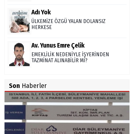
Adı Yok
ÜLKEMİZE ÖZGÜ YALAN DOLANSIZ
HERKESE
Av. Yunus Emre Çelik
EMEKLİLİK NEDENİYLE İŞYERİNDEN
TAZMİNAT ALINABİLİR Mİ?
TUNCAY GÜLÇİN
Son
Haberler
TÜRK DEVLETLERİ TEŞKİLATI'NI ANLAMAK
M. Şevket Atalay
Nüfus ve Seçmen sayıları tutarsızlığı