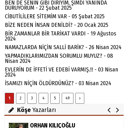
BEN DE SENİN GİBİ DİRİYİM, ŞİMDİ YANINDA
DURUYORUM - 22 Şubat 2025
CİBUTİLİLERE SİTEMİM VAR - 05 Şubat 2025
BİZE NEDEN İNSAN DENİLDİ? - 20 Ocak 2025
BİR ZAMANLAR BİR TARİKAT VARDI - 19 Ağustos
2024
NAMAZLARDA NİÇİN SALLİ BARİK? - 26 Nisan 2024
YAPMADIKLARIMIZDAN SORUMLU MUYUZ? - 08
Nisan 2024
Av. Cemil Can
EVLERİN DE İFFETİ VE EDEBİ VARMIŞ.!! - 03 Nisan
FARELERİ DİNLEMEYİN!..
2024
İSAMIZI NİÇİN ÖLDÜRDÜNÜZ? - 03 Nisan 2024
Abdullah Gözaydın
1
2
3
4
5
49
ALLAH cc. MUCİZE YARATMAZ.
Köşe
Yazarları
ORHAN KILIÇOĞLU