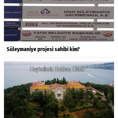
Nüfus ve Seçmen sayıları tutarsızlığı
Misafir Yazar
Yapay zekâ platformlarında ebeveyn
kontrolü sağlamak
Süleymaniye projesi sahibi kim?
Mustafa Küçükkural
OLANIN ÖZETİ!.
HÜSEYİN MOVİT
HÜSEYİN MOVİT ABİMİZİN SON
PAYLAŞIMLARI
Prof. Dr. Nevzat Gözaydın