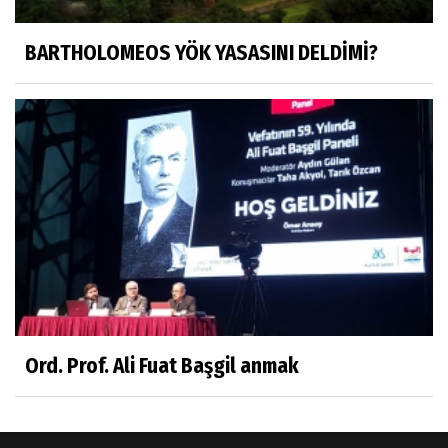
"Bir gecede millet cahil kaldı Alfabemiz
değişti." buyurmuşlar...
BARTHOLOMEOS YÖK YASASINI DELDİMİ?
Sosyal medya
Gönenli Mehmet efendi kıssalarından biri
RIZK
Arşiv haberlerimiz
TÜRKİYEYE DEMOKRASI ŞIP DİYE GELMEDİ
Süleyman Aydın
Başardım demek için
Ord. Prof. Ali Fuat Başgil anmak
Ali Karaca