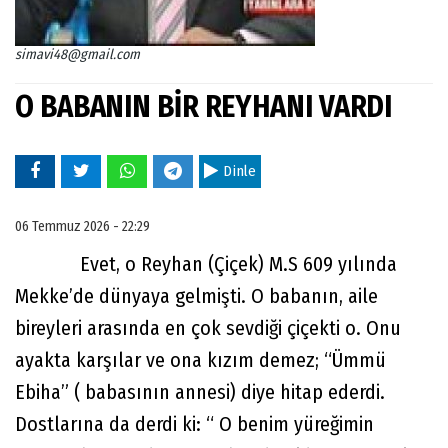
simavi48@gmail.com
O BABANIN BİR REYHANI VARDI
Dinle
06 Temmuz 2026 - 22:29
Evet, o Reyhan (Çiçek) M.S 609 yılında
Mekke’de dünyaya gelmişti. O babanın, aile
bireyleri arasında en çok sevdiği çiçekti o. Onu
ayakta karşılar ve ona kızım demez; “Ümmü
Ebiha” ( babasının annesi) diye hitap ederdi.
Dostlarına da derdi ki: “ O benim yüreğimin