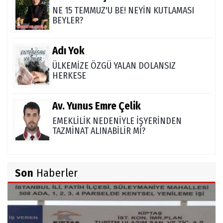
NE 15 TEMMUZ'U BE! NEYİN KUTLAMASI
BEYLER?
Adı Yok
ÜLKEMİZE ÖZGÜ YALAN DOLANSIZ
HERKESE
Av. Yunus Emre Çelik
EMEKLİLİK NEDENİYLE İŞYERİNDEN
TAZMİNAT ALINABİLİR Mİ?
TUNCAY GÜLÇİN
Son
Haberler
TÜRK DEVLETLERİ TEŞKİLATI'NI ANLAMAK
M. Şevket Atalay