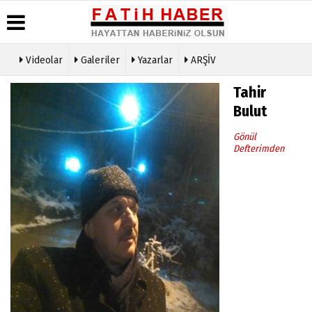
Videolar
Galeriler
Yazarlar
ARŞİV
Haber
Biyografiler
Köşe
Künye
Tahir
Arşivi
Yazarları
İletişim
Bulut
Günün
Video
Çerez
Haberleri
Galeri
Politikası
Gönül
Foto
Defterimden
Gizlilik
Galeri
İlkeleri