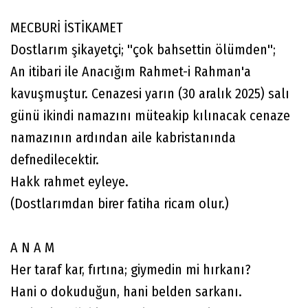
MECBURİ İSTİKAMET
Dostlarım şikayetçi; ''çok bahsettin ölümden'';
An itibari ile Anacığım Rahmet-i Rahman'a
kavuşmuştur. Cenazesi yarın (30 aralık 2025) salı
günü ikindi namazını müteakip kılınacak cenaze
namazının ardından aile kabristanında
defnedilecektir.
Hakk rahmet eyleye.
(Dostlarımdan birer fatiha ricam olur.)
A N A M
Her taraf kar, fırtına; giymedin mi hırkanı?
Hani o dokuduğun, hani belden sarkanı.