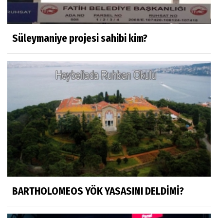
Yapay zekâ platformlarında ebeveyn
kontrolü sağlamak
Süleymaniye projesi sahibi kim?
Mustafa Küçükkural
OLANIN ÖZETİ!.
HÜSEYİN MOVİT
HÜSEYİN MOVİT ABİMİZİN SON
PAYLAŞIMLARI
Prof. Dr. Nevzat Gözaydın
"Bir gecede millet cahil kaldı Alfabemiz
değişti." buyurmuşlar...
BARTHOLOMEOS YÖK YASASINI DELDİMİ?
Sosyal medya