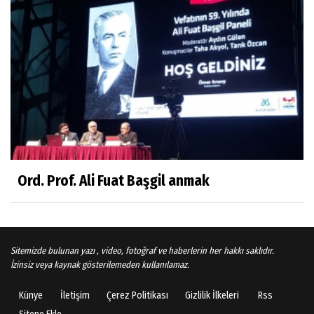
Gönenli Mehmet efendi kıssalarından biri
RIZK
Arşiv haberlerimiz
TÜRKİYEYE DEMOKRASI ŞIP DİYE GELMEDİ
Süleyman Aydın
Başardım demek için
Ord. Prof. Ali Fuat Başgil anmak
Ali Karaca
İRAN COĞRAFYASININ DEVLETLERİ..
Sitemizde bulunan yazı , video, fotoğraf ve haberlerin her hakkı saklıdır.
İzinsiz veya kaynak gösterilemeden kullanılamaz.
Künye
İletişim
Çerez Politikası
Gizlilik İlkeleri
Rss
Behlül Dane