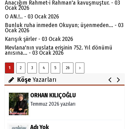
Anacığım Rahmet-i Rahman'a kavuşmuştur. - 03
Ocak 2026
O AN.!.. - 03 Ocak 2026
Bunluk ruha inmeden Okuyun; üşenmeden... - 03
Ocak 2026
Av. Cemil Can
Karışık şiirler - 03 Ocak 2026
FARELERİ DİNLEMEYİN!..
Mevlana'nın vuslata erişinin 752. Yıl dönümü
anısına... - 03 Ocak 2026
Abdullah Gözaydın
1
2
3
4
5
26
ALLAH cc. MUCİZE YARATMAZ.
Köşe
Yazarları
ORHAN KILIÇOĞLU
Temmuz 2026 yazıları
Adı Yok