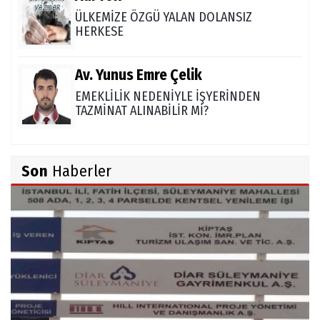
ÜLKEMİZE ÖZGÜ YALAN DOLANSIZ
HERKESE
Av. Yunus Emre Çelik
EMEKLİLİK NEDENİYLE İŞYERİNDEN
TAZMİNAT ALINABİLİR Mİ?
TUNCAY GÜLÇİN
Son
Haberler
TÜRK DEVLETLERİ TEŞKİLATI'NI ANLAMAK
M. Şevket Atalay
Nüfus ve Seçmen sayıları tutarsızlığı
Misafir Yazar