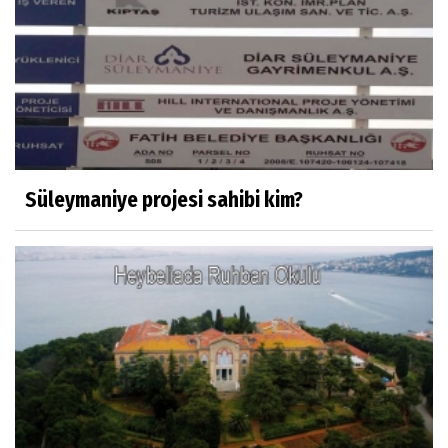
M. Şevket Atalay
Nüfus ve Seçmen sayıları tutarsızlığı
Misafir Yazar
Yapay zekâ platformlarında ebeveyn
kontrolü sağlamak
Süleymaniye projesi sahibi kim?
Mustafa Küçükkural
OLANIN ÖZETİ!.
HÜSEYİN MOVİT
HÜSEYİN MOVİT ABİMİZİN SON
PAYLAŞIMLARI
Prof. Dr. Nevzat Gözaydın