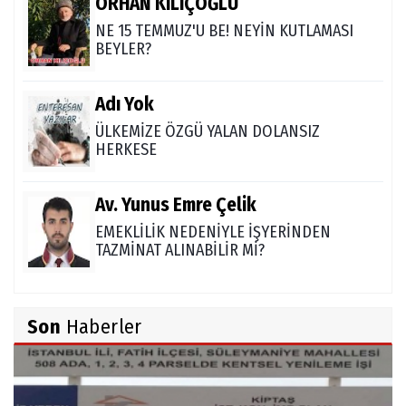
ORHAN KILIÇOĞLU
NE 15 TEMMUZ'U BE! NEYİN KUTLAMASI
BEYLER?
Adı Yok
ÜLKEMİZE ÖZGÜ YALAN DOLANSIZ
HERKESE
Av. Yunus Emre Çelik
EMEKLİLİK NEDENİYLE İŞYERİNDEN
TAZMİNAT ALINABİLİR Mİ?
TUNCAY GÜLÇİN
Son
Haberler
TÜRK DEVLETLERİ TEŞKİLATI'NI ANLAMAK