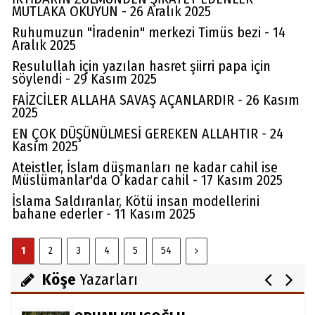
MUTLAKA OKUYUN - 26 Aralık 2025
Ruhumuzun "İradenin" merkezi Timüs bezi - 14
Aralık 2025
Resulullah için yazılan hasret şiirri papa için
söylendi - 29 Kasım 2025
FAİZCİLER ALLAHA SAVAŞ AÇANLARDIR - 26 Kasım
2025
EN ÇOK DÜŞÜNÜLMESİ GEREKEN ALLAHTIR - 24
Kasım 2025
Av. Cemil Can
Ateistler, İslam düşmanları ne kadar cahil ise
Müslümanlar'da O kadar cahil - 17 Kasım 2025
FARELERİ DİNLEMEYİN!..
İslama Saldıranlar, Kötü insan modellerini
bahane ederler - 11 Kasım 2025
Abdullah Gözaydın
1
2
3
4
5
54
ALLAH cc. MUCİZE YARATMAZ.
Köşe
Yazarları