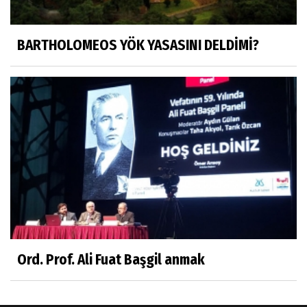
"Bir gecede millet cahil kaldı Alfabemiz
değişti." buyurmuşlar...
BARTHOLOMEOS YÖK YASASINI DELDİMİ?
Sosyal medya
Gönenli Mehmet efendi kıssalarından biri
RIZK
Arşiv haberlerimiz
TÜRKİYEYE DEMOKRASI ŞIP DİYE GELMEDİ
Süleyman Aydın
Başardım demek için
Ord. Prof. Ali Fuat Başgil anmak
Ali Karaca