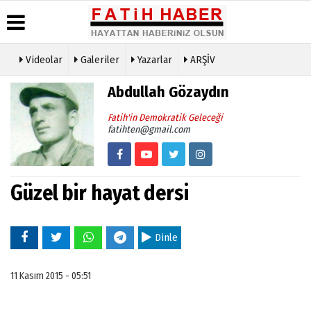
Videolar
Galeriler
Yazarlar
ARŞİV
Haber
Biyografiler
Köşe
Künye
Abdullah Gözaydın
Arşivi
Yazarları
İletişim
Günün
Video
Fatih'in Demokratik Geleceği
Çerez
Haberleri
Galeri
fatihten@gmail.com
Politikası
Foto
Gizlilik
Galeri
İlkeleri
Güzel bir hayat dersi
Dinle
11 Kasım 2015 - 05:51