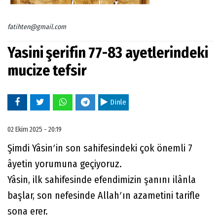
fatihten@gmail.com
Yasini şerifin 77-83 ayetlerindeki
mucize tefsir
Dinle
02 Ekim 2025 - 20:19
Şimdi Yâsinʹin son sahifesindeki çok önemli 7
âyetin yorumuna geçiyoruz.
Yâsin, ilk sahifesinde efendimizin şanını ilânla
başlar, son nefesinde Allahʹın azametini tarifle
sona erer.