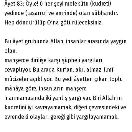
Âyet 83: Öyle! 0 her şeyi melekûtu (kudreti)
yedinde (tasarruf ve emrinde) olan sübhandır.
Hep döndürülüp Oʹna götürüleceksiniz.
Bu âyet grubunda Allah, insanlar arasında yaygın
olan,
mahşerde dirilişe karşı şüpheli yargıları
cevaplıyor. Bu arada Kurʹan, akıl almaz, ilmî
mûcizeler açıklıyor. Bu yedi âyetten çıkan toplu
mânâya göre, insanların mahşere
inanmamasında iki yanlış yargı var. Biri Allahʹın
kudretini iyi kavrayamamak, diğeri çevresindeki ve
evrendeki olayları gereği gibi yargılayamamak.