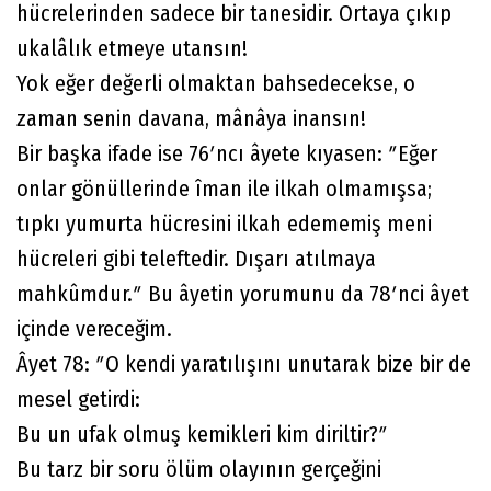
hücrelerinden sadece bir tanesidir. Ortaya çıkıp
ukalâlık etmeye utansın!
Yok eğer değerli olmaktan bahsedecekse, o
zaman senin davana, mânâya inansın!
Bir başka ifade ise 76ʹncı âyete kıyasen: ʺEğer
onlar gönüllerinde îman ile ilkah olmamışsa;
tıpkı yumurta hücresini ilkah edememiş meni
hücreleri gibi teleftedir. Dışarı atılmaya
mahkûmdur.ʺ Bu âyetin yorumunu da 78ʹnci âyet
içinde vereceğim.
Âyet 78: ʺO kendi yaratılışını unutarak bize bir de
mesel getirdi:
Bu un ufak olmuş kemikleri kim diriltir?ʺ
Bu tarz bir soru ölüm olayının gerçeğini