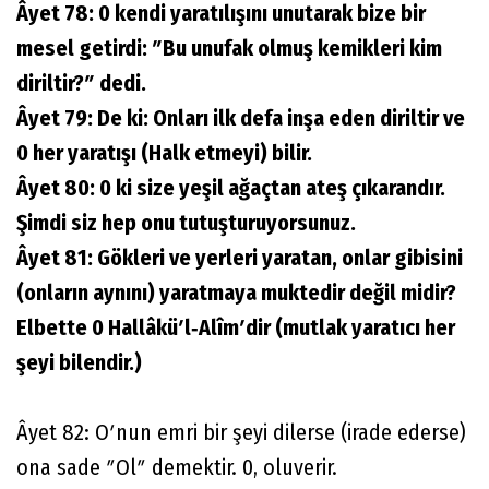
Âyet 78: 0 kendi yaratılışını unutarak bize bir
mesel getirdi: ʺBu unufak olmuş kemikleri kim
diriltir?ʺ dedi.
Âyet 79: De ki: Onları ilk defa inşa eden diriltir ve
0 her yaratışı (Halk etmeyi) bilir.
Âyet 80: 0 ki size yeşil ağaçtan ateş çıkarandır.
Şimdi siz hep onu tutuşturuyorsunuz.
Âyet 81: Gökleri ve yerleri yaratan, onlar gibisini
(onların aynını) yaratmaya muktedir değil midir?
Elbette 0 Hallâküʹl‐Alîmʹdir (mutlak yaratıcı her
şeyi bilendir.)
Âyet 82: Oʹnun emri bir şeyi dilerse (irade ederse)
ona sade ʺOlʺ demektir. 0, oluverir.