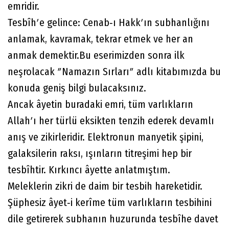
emridir.
Tesbîhʹe gelince: Cenab‐ı Hakkʹın subhanlığını
anlamak, kavramak, tekrar etmek ve her an
anmak demektir.Bu eserimizden sonra ilk
neşrolacak ʺNamazın Sırlarıʺ adlı kitabımızda bu
konuda geniş bilgi bulacaksınız.
Ancak âyetin buradaki emri, tüm varlıkların
Allahʹı her türlü eksikten tenzih ederek devamlı
anış ve zikirleridir. Elektronun manyetik şipini,
galaksilerin raksı, ışınların titreşimi hep bir
tesbîhtir. Kırkıncı âyette anlatmıştım.
Meleklerin zikri de daim bir tesbih hareketidir.
Şüphesiz âyet‐i kerîme tüm varlıkların tesbihini
dile getirerek subhanın huzurunda tesbîhe davet