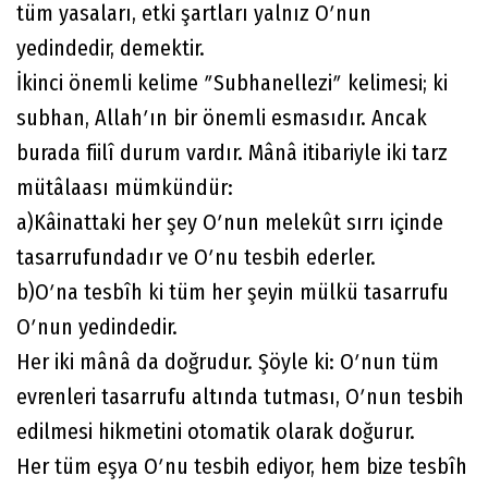
tüm yasaları, etki şartları yalnız Oʹnun
yedindedir, demektir.
İkinci önemli kelime ʺSubhanelleziʺ kelimesi; ki
subhan, Allahʹın bir önemli esmasıdır. Ancak
burada fiilî durum vardır. Mânâ itibariyle iki tarz
mütâlaası mümkündür:
a)Kâinattaki her şey Oʹnun melekût sırrı içinde
tasarrufundadır ve Oʹnu tesbih ederler.
b)Oʹna tesbîh ki tüm her şeyin mülkü tasarrufu
Oʹnun yedindedir.
Her iki mânâ da doğrudur. Şöyle ki: Oʹnun tüm
evrenleri tasarrufu altında tutması, Oʹnun tesbih
edilmesi hikmetini otomatik olarak doğurur.
Her tüm eşya Oʹnu tesbih ediyor, hem bize tesbîh