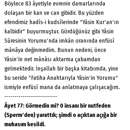
Böylece 83 âyetiyle evrenin damarlarında
dolaşan bir kan ve can gibidir. Bu yüzden
efendimiz hadîs‐i kudsîlerinde ʺYâsin Kurʹanʹın
kalbidirʺ buyurmuştur. Gördüğünüz gibi Yâsin
Sûresinin Yorumuʹnda imkân oranında enfüsî
mânâya değinmedim. Bunun nedeni, önce
Yâsinʹin net mânâsı aktarma çabamdan
gelmektedir. İnşallah bir başka kitabımda, yine
bu seride ʺFatiha Anahtarıyla Yâsinʹin Yorumuʺ
ismiyle enfüsî mana da anlatmaya çalışacağım.
--------------------------
Âyet 77: Görmedin mi? 0 insanı bir nutfeden
(Spermʹden) yarattık; şimdi o açıktan açığa bir
muhasım kesildi.