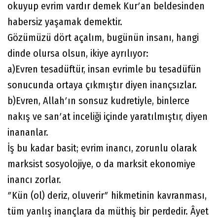
okuyup evrim vardır demek Kurʹan beldesinden
habersiz yaşamak demektir.
Gözümüzü dört açalım, bugünün insanı, hangi
dinde olursa olsun, ikiye ayrılıyor:
a)Evren tesadüftür, insan evrimle bu tesadüfün
sonucunda ortaya çıkmıştır diyen inançsızlar.
b)Evren, Allahʹın sonsuz kudretiyle, binlerce
nakış ve sanʹat inceliği içinde yaratılmıştır, diyen
inananlar.
İş bu kadar basit; evrim inancı, zorunlu olarak
marksist sosyolojiye, o da marksit ekonomiye
inancı zorlar.
ʺKün (ol) deriz, oluverirʺ hikmetinin kavranması,
tüm yanlış inançlara da müthiş bir perdedir. Âyet