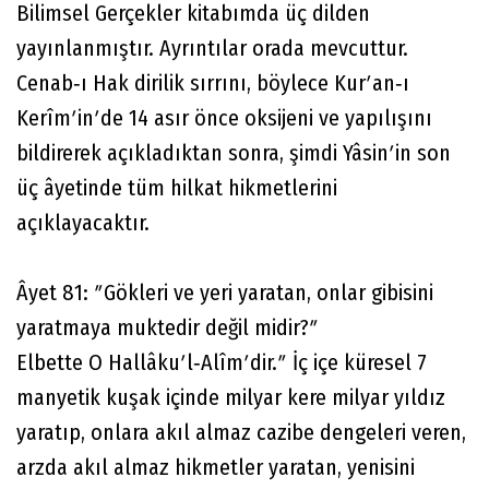
Bilimsel Gerçekler kitabımda üç dilden
yayınlanmıştır. Ayrıntılar orada mevcuttur.
Cenab‐ı Hak dirilik sırrını, böylece Kurʹan‐ı
Kerîmʹinʹde 14 asır önce oksijeni ve yapılışını
bildirerek açıkladıktan sonra, şimdi Yâsinʹin son
üç âyetinde tüm hilkat hikmetlerini
açıklayacaktır.
Âyet 81: ʺGökleri ve yeri yaratan, onlar gibisini
yaratmaya muktedir değil midir?ʺ
Elbette O Hallâkuʹl‐Alîmʹdir.ʺ İç içe küresel 7
manyetik kuşak içinde milyar kere milyar yıldız
yaratıp, onlara akıl almaz cazibe dengeleri veren,
arzda akıl almaz hikmetler yaratan, yenisini