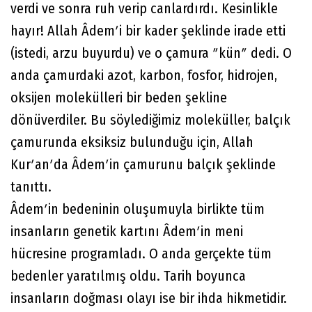
verdi ve sonra ruh verip canlardırdı. Kesinlikle
hayır! Allah Âdemʹi bir kader şeklinde irade etti
(istedi, arzu buyurdu) ve o çamura ʺkünʺ dedi. O
anda çamurdaki azot, karbon, fosfor, hidrojen,
oksijen molekülleri bir beden şekline
dönüverdiler. Bu söylediğimiz moleküller, balçık
çamurunda eksiksiz bulunduğu için, Allah
Kurʹanʹda Âdemʹin çamurunu balçık şeklinde
tanıttı.
Âdemʹin bedeninin oluşumuyla birlikte tüm
insanların genetik kartını Âdemʹin meni
hücresine programladı. O anda gerçekte tüm
bedenler yaratılmış oldu. Tarih boyunca
insanların doğması olayı ise bir ihda hikmetidir.