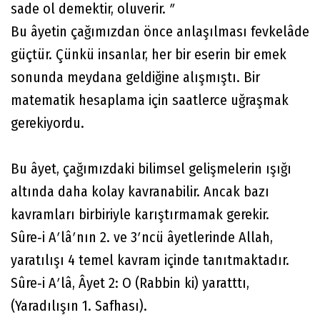
sade ol demektir, oluverir. ʺ
Bu âyetin çağımızdan önce anlaşılması fevkelâde
güçtür. Çünkü insanlar, her bir eserin bir emek
sonunda meydana geldiğine alışmıştı. Bir
matematik hesaplama için saatlerce uğraşmak
gerekiyordu.
Bu âyet, çağımızdaki bilimsel gelişmelerin ışığı
altında daha kolay kavranabilir. Ancak bazı
kavramları birbiriyle karıştırmamak gerekir.
Sûre‐i Aʹlâʹnın 2. ve 3ʹncü âyetlerinde Allah,
yaratılışı 4 temel kavram içinde tanıtmaktadır.
Sûre‐i Aʹlâ, Âyet 2: O (Rabbin ki) yaratttı,
(Yaradılışın 1. Safhası).