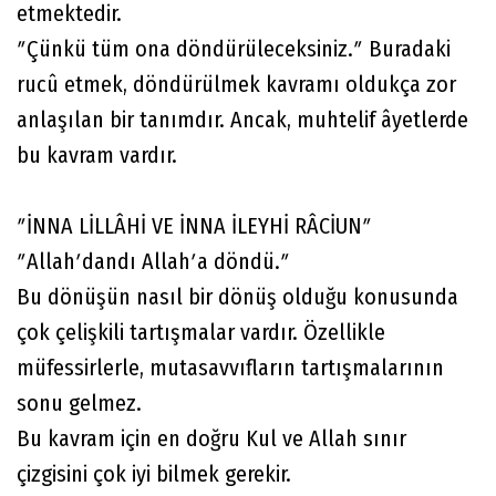
etmektedir.
ʺÇünkü tüm ona döndürüleceksiniz.ʺ Buradaki
rucû etmek, döndürülmek kavramı oldukça zor
anlaşılan bir tanımdır. Ancak, muhtelif âyetlerde
bu kavram vardır.
ʺİNNA LİLLÂHİ VE İNNA İLEYHİ RÂCİUNʺ
ʺAllahʹdandı Allahʹa döndü.ʺ
Bu dönüşün nasıl bir dönüş olduğu konusunda
çok çelişkili tartışmalar vardır. Özellikle
müfessirlerle, mutasavvıfların tartışmalarının
sonu gelmez.
Bu kavram için en doğru Kul ve Allah sınır
çizgisini çok iyi bilmek gerekir.