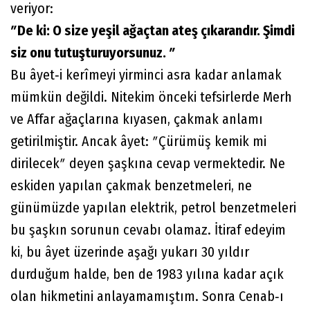
veriyor:
ʺDe ki: O size yeşil ağaçtan ateş çıkarandır. Şimdi
siz onu tutuşturuyorsunuz. ʺ
Bu âyet‐i kerîmeyi yirminci asra kadar anlamak
mümkün değildi. Nitekim önceki tefsirlerde Merh
ve Affar ağaçlarına kıyasen, çakmak anlamı
getirilmiştir. Ancak âyet: ʺÇürümüş kemik mi
dirilecekʺ deyen şaşkına cevap vermektedir. Ne
eskiden yapılan çakmak benzetmeleri, ne
günümüzde yapılan elektrik, petrol benzetmeleri
bu şaşkın sorunun cevabı olamaz. İtiraf edeyim
ki, bu âyet üzerinde aşağı yukarı 30 yıldır
durduğum halde, ben de 1983 yılına kadar açık
olan hikmetini anlayamamıştım. Sonra Cenab‐ı