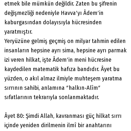
etmek bile mümkün değildir. Zaten bu şifrenin
değişmezliği nedeniyle Havvaʹyı Âdemʹin
kaburgasından dolayısıyla hücresinden
yaratmıştır.
Yeryüzüne gelmiş geçmiş on milyar tahmin edilen
insanların hepsine ayrı sima, hepsine ayrı parmak
izi veren hilkat, işte Âdemʹin meni hücresine
kaydedilen matematik hafıza bandıdır. Âyet bu
yüzden, o akıl almaz ilmiyle muhteşem yaratma
sırrının sahibi, anlamına ʺhalkın‐Alîmʺ
sıfatlarının tekrarıyla sonlanmaktadır.
Âyet 80: Şimdi Allah, kavranması güç hilkat sırrı
içinde yeniden dirilmenin ilmî bir anahtarını