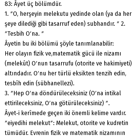
83: Âyet üç bölümdür.
1. ʺO, herşeyin melekutu yedinde olan (ya da her
şeye dilediği gibi tasarruf eden) subhandır. ʺ 2.
ʺTesbih Oʹna. ʺ
Âyetin bu iki bölümü şöyle tanımlanabilir:
Her olayın fizik ve,matematik gücü ile nizamı
(melekût) Oʹnun tasarrufu (otorite ve hakimiyeti)
altındadır. Oʹnu her türlü eksikten tenzih edin,
tesbîh edin (sübhanellezi).
3. ʺHep Oʹna döndürüleceksiniz (Oʹna intikal
ettirileceksiniz, Oʹna götürüleceksiniz) ʺ.
Âyet‐i kerîmede geçen iki önemli kelime vardır.
ʺeiyedihi melekutʺ: Melekut, otorite ve kudretin
tümüdür. Evrenin fizik ve matematik nizamının