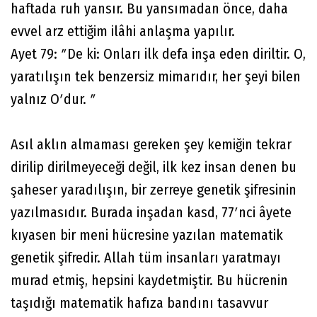
haftada ruh yansır. Bu yansımadan önce, daha
evvel arz ettiğim ilâhi anlaşma yapılır.
Ayet 79: ʺDe ki: Onları ilk defa inşa eden diriltir. O,
yaratılışın tek benzersiz mimarıdır, her şeyi bilen
yalnız Oʹdur. ʺ
Asıl aklın almaması gereken şey kemiğin tekrar
dirilip dirilmeyeceği değil, ilk kez insan denen bu
şaheser yaradılışın, bir zerreye genetik şifresinin
yazılmasıdır. Burada inşadan kasd, 77ʹnci âyete
kıyasen bir meni hücresine yazılan matematik
genetik şifredir. Allah tüm insanları yaratmayı
murad etmiş, hepsini kaydetmiştir. Bu hücrenin
taşıdığı matematik hafıza bandını tasavvur