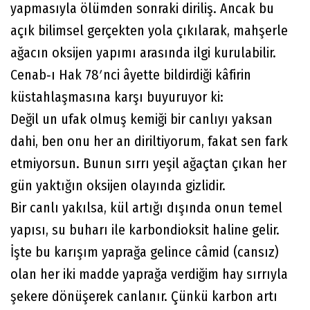
yapmasıyla ölümden sonraki diriliş. Ancak bu
açık bilimsel gerçekten yola çıkılarak, mahşerle
ağacın oksijen yapımı arasında ilgi kurulabilir.
Cenab‐ı Hak 78ʹnci âyette bildirdiği kâfirin
küstahlaşmasına karşı buyuruyor ki:
Değil un ufak olmuş kemiği bir canlıyı yaksan
dahi, ben onu her an diriltiyorum, fakat sen fark
etmiyorsun. Bunun sırrı yeşil ağaçtan çıkan her
gün yaktığın oksijen olayında gizlidir.
Bir canlı yakılsa, kül artığı dışında onun temel
yapısı, su buharı ile karbondioksit haline gelir.
İşte bu karışım yaprağa gelince câmid (cansız)
olan her iki madde yaprağa verdiğim hay sırrıyla
şekere dönüşerek canlanır. Çünkü karbon artı