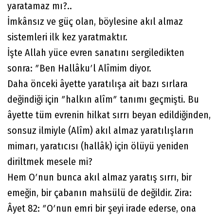
yaratamaz mı?..
İmkânsız ve güç olan, böylesine akıl almaz
sistemleri ilk kez yaratmaktır.
İşte Allah yüce evren sanatını sergiledikten
sonra: ʺBen Hallâkuʹl Alîmim diyor.
Daha önceki âyette yaratılışa ait bazı sırlara
değindiği için ʺhalkın alîmʺ tanımı geçmişti. Bu
âyette tüm evrenin hilkat sırrı beyan edildiğinden,
sonsuz ilmiyle (Alîm) akıl almaz yaratılışların
mimarı, yaratıcısı (hallâk) için ölüyü yeniden
diriltmek mesele mi?
Hem Oʹnun bunca akıl almaz yaratış sırrı, bir
emeğin, bir çabanın mahsülü de değildir. Zira:
Âyet 82: ʺOʹnun emri bir şeyi irade ederse, ona