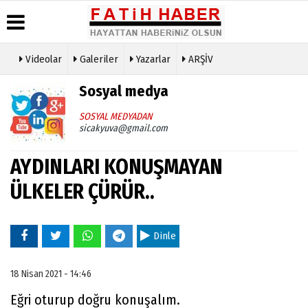
Videolar
Galeriler
Yazarlar
ARŞİV
Haber
Biyografiler
Köşe
Künye
Sosyal medya
Arşivi
Yazarları
İletişim
Günün
Video
SOSYAL MEDYADAN
Çerez
Haberleri
Galeri
sicakyuva@gmail.com
Politikası
Foto
Gizlilik
Galeri
AYDINLARI KONUŞMAYAN
İlkeleri
ÜLKELER ÇÜRÜR..
Dinle
18 Nisan 2021 - 14:46
Eğri oturup doğru konuşalım.