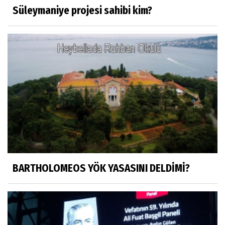
Süleymaniye projesi sahibi kim?
Mustafa Küçükkural
OLANIN ÖZETİ!.
HÜSEYİN MOVİT
HÜSEYİN MOVİT ABİMİZİN SON
PAYLAŞIMLARI
Prof. Dr. Nevzat Gözaydın
"Bir gecede millet cahil kaldı Alfabemiz
değişti." buyurmuşlar...
BARTHOLOMEOS YÖK YASASINI DELDİMİ?
Sosyal medya
Gönenli Mehmet efendi kıssalarından biri
RIZK