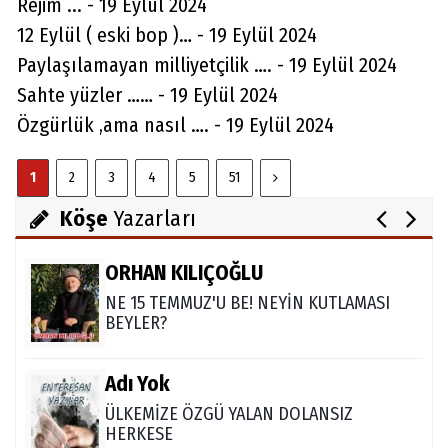
Rejim ... - 19 Eylül 2024
12 Eylül ( eski bop )… - 19 Eylül 2024
Av. Cemil Can
Paylaşılamayan milliyetçilik …. - 19 Eylül 2024
FARELERİ DİNLEMEYİN!..
Sahte yüzler …… - 19 Eylül 2024
Özgürlük ,ama nasıl …. - 19 Eylül 2024
Abdullah Gözaydın
1
2
3
4
5
51
ALLAH cc. MUCİZE YARATMAZ.
Köşe
Yazarları
ORHAN KILIÇOĞLU
NE 15 TEMMUZ'U BE! NEYİN KUTLAMASI
BEYLER?
Adı Yok
ÜLKEMİZE ÖZGÜ YALAN DOLANSIZ
HERKESE