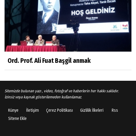
Arşiv haberlerimiz
TÜRKİYEYE DEMOKRASI ŞIP DİYE GELMEDİ
Süleyman Aydın
Başardım demek için
Ord. Prof. Ali Fuat Başgil anmak
Ali Karaca
İRAN COĞRAFYASININ DEVLETLERİ..
Sitemizde bulunan yazı , video, fotoğraf ve haberlerin her hakkı saklıdır.
İzinsiz veya kaynak gösterilemeden kullanılamaz.
Künye
İletişim
Çerez Politikası
Gizlilik İlkeleri
Rss
Behlül Dane
Sitene Ekle
Bu sıralar hep böyle rüyalar görüyorum