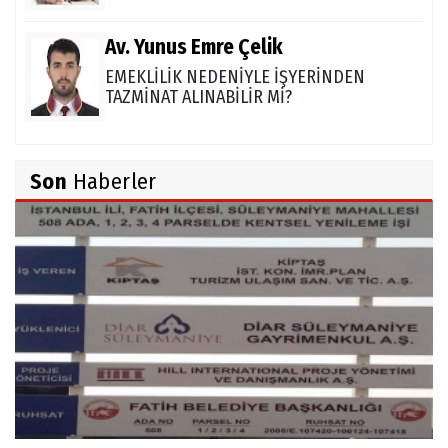
Av. Yunus Emre Çelik
EMEKLİLİK NEDENİYLE İŞYERİNDEN
TAZMİNAT ALINABİLİR Mİ?
TUNCAY GÜLÇİN
Son
Haberler
TÜRK DEVLETLERİ TEŞKİLATI'NI ANLAMAK
M. Şevket Atalay
Nüfus ve Seçmen sayıları tutarsızlığı
Misafir Yazar
Yapay zekâ platformlarında ebeveyn
kontrolü sağlamak