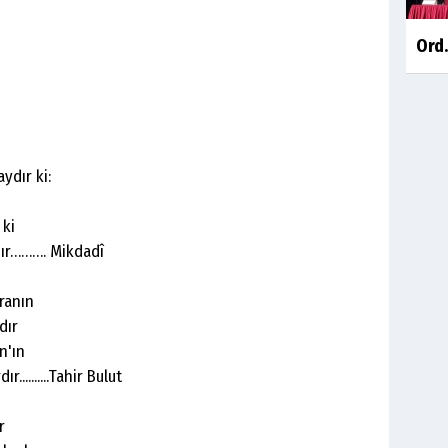
Ord.
dır ki:
 ki
rdır………. Mikdadî
ranın
dır
n'ın
.........Tahir Bulut
r