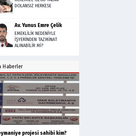
DOLANSIZ HERKESE
Av. Yunus Emre Çelik
EMEKLİLİK NEDENİYLE
İŞYERİNDEN TAZMİNAT
ALINABİLİR Mİ?
TUNCAY GÜLÇİN
n
Haberler
TÜRK DEVLETLERİ TEŞKİLATI'NI
ANLAMAK
M. Şevket Atalay
Nüfus ve Seçmen sayıları
tutarsızlığı
Misafir Yazar
eymaniye projesi sahibi kim?
Yapay zekâ platformlarında