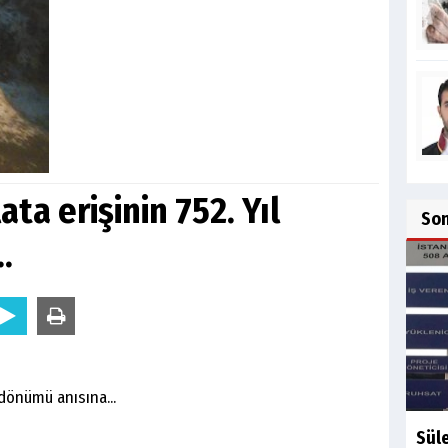
ta erişinin 752. Yıl
So
.
 dönümü anısına...
Sül