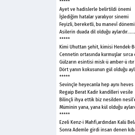
*****
Ayet ve hadislerle belirtildi önemi
İşlediğim hatalar yaralıyor sinemi
Feyizli, bereketli, bu manevî dönemi
Asilerin duada dil olduğu aylardır…
*****
Kimi Uhuttan şehit, kimisi Hendek-B
Cennetin ortasında kurmuşlar sırca 
Gülzarın esintisi misk-ü amber-ü ıtır
Dört yanın kokusunun gül olduğu aylar
*****
Sevinçle heyecanla hep aynı heves 
Regaip Berat Kadir kandilleri vesile
Bilinçli ihya ettik biz nesilden nesil’
Müminin yana, yana kül olduğu aylardı
*****
Ezeli Kenz-i Mahfi,ardından Kalü Bel
Sonra Ademle girdi insan denen kıb