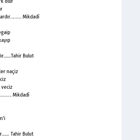
rk olur
ur
lardır………. Mikdadî
egaip
 kayıp
......Tahir Bulut
ler naçiz
ciz
 veciz
ır………. Mikdadî
n'i
...... Tahir Bulut