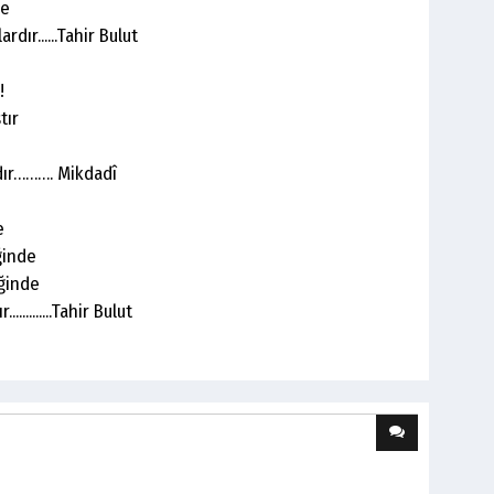
le
dır......Tahir Bulut
!
tır
rdır………. Mikdadî
e
ğinde
ğinde
..........Tahir Bulut