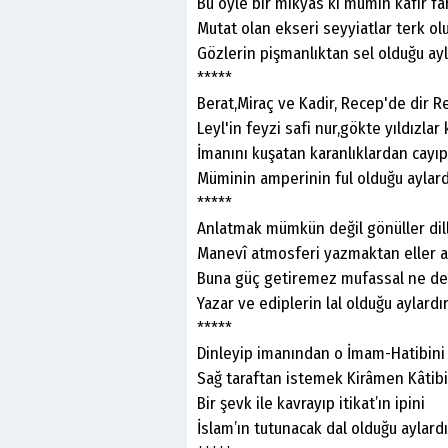
Bu öyle bir mikyas ki mümin kafir fa
Mutat olan ekseri seyyiatlar terk ol
Gözlerin pişmanlıktan sel olduğu ay
*****
Berat,Miraç ve Kadir, Recep'de dir R
Leyl'in feyzi safi nur,gökte yıldızlar
İmanını kuşatan karanlıklardan cayıp
Müminin amperinin ful olduğu aylardır..
*****
Anlatmak mümkün değil gönüller dil
Manevî atmosferi yazmaktan eller a
Buna güç getiremez mufassal ne de
Yazar ve ediplerin lal olduğu aylard
*****
Dinleyip imanından o İmam-Hatibini
Sağ taraftan istemek Kirâmen Kâtibi
Bir şevk ile kavrayıp itikat’ın ipini
İslam’ın tutunacak dal olduğu aylardır..