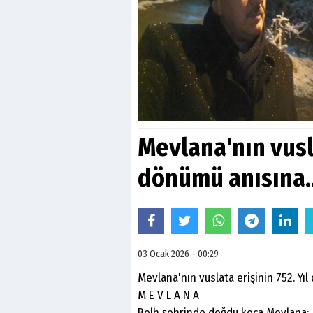
Mevlana'nın vusla
dönümü anısına..
03 Ocak 2026 - 00:29
Mevlana'nın vuslata erişinin 752. Yıl
M E V L A N A
Belh şehrinde doğdu koca Mevlana;