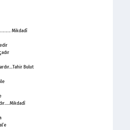
….………. Mikdadî
edir
çadır
dır....Tahir Bulut
ile
e
r......Mikdadî
a
al’e