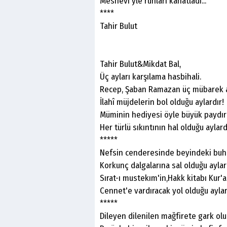
Mesnevi'yle ruhları kanatladı...
****
Tahir Bulut
Tahir Bulut&Mikdat Bal,
Üç ayları karşılama hasbihali.
Recep, Şaban Ramazan üç mübarek ay
İlahî müjdelerin bol olduğu aylardır!
Müminin hediyesi öyle büyük paydır
Her türlü sıkıntının hal olduğu ayla
*****
Nefsin cenderesinde beyindeki buh
Korkunç dalgalarına sal olduğu aylar
Sırat-ı mustekım'in,Hakk kitabı Kur'a
Cennet'e vardıracak yol olduğu aylardır.
*****
Dileyen dilenilen mağfirete gark olu