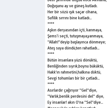
Doğuşunu ay ve güneş kutladı.
Her bir sözü ışık saçar cihana,
Sufilik sırrını bine katladı...
****
Aşkın deryasından içti, kanmaya,
Şems'i seçti, tutuşmaya,yanmaya,
''Allah!''deyip başlayınca dönmeye;
Ateş suya döndü,ten rahatladı...
****
Bütün insanlara yüzü dönüktü,
Benliğinden sıyrık,boynu büküktü,
Hakk'ın rahmetini,halkına döktü,
Sevgi tohumları bir bir çatladı...
****
Asırlardır çağırıyor ''Gel''diye,
''Varlık,benlik perdesini del'' diye,
Ey insanlar! akın O'na ''Sel''diye...