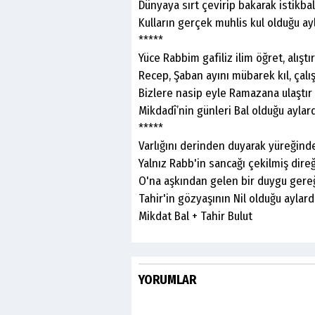
Dünyaya sırt çevirip bakarak istikba
Kulların gerçek muhlis kul olduğu aylar
*****
Yüce Rabbim gafiliz ilim öğret, alıştır
Recep, Şaban ayını mübarek kıl, çalış
Bizlere nasip eyle Ramazana ulaştır
Mikdadî’nin günleri Bal olduğu ayla
*****
Varlığını derinden duyarak yüreğind
Yalnız Rabb'in sancağı çekilmiş dire
O'na aşkından gelen bir duygu gere
Tahir'in gözyaşının Nil olduğu aylardır...
Mikdat Bal + Tahir Bulut
YORUMLAR