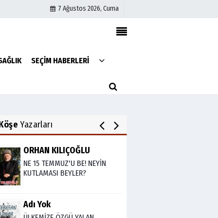
7 Ağustos 2026, Cuma
Av. Cemil Can
FARELERİ DİNLEMEYİN!..
Künye
SAĞLIK
SEÇİM HABERLERİ
İletişim
Çerez Politikası
Abdullah Gözaydın
Gizlilik İlkeleri
ALLAH cc. MUCİZE YARATMAZ.
Köşe
Yazarları
ORHAN KILIÇOĞLU
NE 15 TEMMUZ'U BE! NEYİN
KUTLAMASI BEYLER?
Adı Yok
ÜLKEMİZE ÖZGÜ YALAN