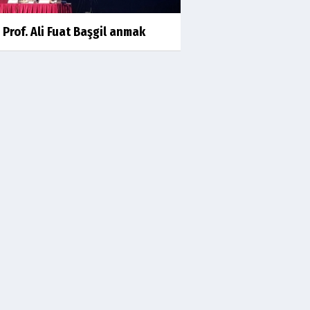
kıssalarından biri RIZK
 Prof. Ali Fuat Başgil anmak
Arşiv haberlerimiz
TÜRKİYEYE DEMOKRASI ŞIP DİYE
GELMEDİ
Süleyman Aydın
Başardım demek için
Ali Karaca
İRAN COĞRAFYASININ
DEVLETLERİ..
Behlül Dane
Bu sıralar hep böyle rüyalar