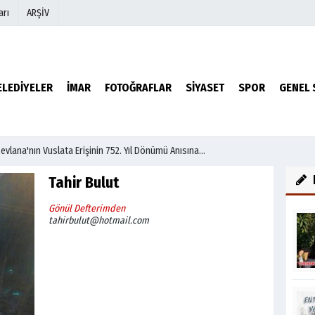
arı
ARŞİV
r
Köşe Yazarları
ELEDİYELER
İMAR
FOTOĞRAFLAR
SİYASET
SPOR
GENEL 
Video Galeri
Foto Galeri
evlana'nın Vuslata Erişinin 752. Yıl Dönümü Anısına...
Tahir Bulut
Gönül Defterimden
tahirbulut@hotmail.com