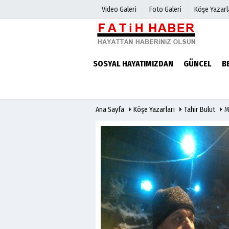
Video Galeri
Foto Galeri
Köşe Yazarl
Haber Arşivi
Biyografile
SOSYAL HAYATIMIZDAN
GÜNCEL
B
Günün Haberleri
Ana Sayfa
Köşe Yazarları
Tahir Bulut
M