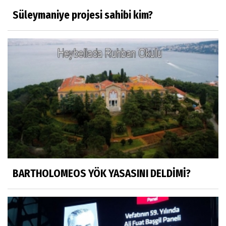
Süleymaniye projesi sahibi kim?
Mustafa Küçükkural
OLANIN ÖZETİ!.
HÜSEYİN MOVİT
HÜSEYİN MOVİT ABİMİZİN SON
PAYLAŞIMLARI
Prof. Dr. Nevzat Gözaydın
"Bir gecede millet cahil kaldı Alfabemiz
değişti." buyurmuşlar...
BARTHOLOMEOS YÖK YASASINI DELDİMİ?
Sosyal medya
Gönenli Mehmet efendi kıssalarından biri
RIZK