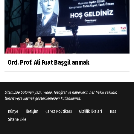
Arşiv haberlerimiz
TÜRKİYEYE DEMOKRASI ŞIP DİYE GELMEDİ
Süleyman Aydın
Başardım demek için
Ord. Prof. Ali Fuat Başgil anmak
Ali Karaca
İRAN COĞRAFYASININ DEVLETLERİ..
Sitemizde bulunan yazı , video, fotoğraf ve haberlerin her hakkı saklıdır.
İzinsiz veya kaynak gösterilemeden kullanılamaz.
Künye
İletişim
Çerez Politikası
Gizlilik İlkeleri
Rss
Behlül Dane
Sitene Ekle
Bu sıralar hep böyle rüyalar görüyorum