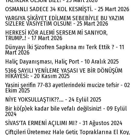
YAZIKLAR OLSUN BİZE! - 25 Mart 2026
OSMANLI SADECE 34 KOL KESMİŞTİ. - 25 Mart 2026
YARGIYA ŞİKÂYET EDİLMEM SEBEBİYLE BU YAZIM
SİZLERE VASİYETİM OLSUN! - 25 Mart 2026
HERKESİ KÖR ALEMİ SERSEM Mİ SANIYOR,
TRUMP..! - 17 Mart 2026
Dünyayı İki Şizofren Sapkına mı Terk Ettik ? - 11
Mart 2026
Haliç Dayanışması, Haliç Port - 10 Aralık 2025
5366 SAYILI YENİLEME YASASI VE BİR DÖNÜŞÜM
HİKÂYESİ: - 20 Kasım 2025
Yasini şerifin 77-83 ayetlerindeki mucize tefsir - 02
Ekim 2025
NİYE YOKSULLAŞTIK??... - 24 Eylül 2025
Bir kö(p)ek kadar bile vefalı değilsiniz! - 09 Eylül
2024
SİVAS'TA ERMENİ AÇILIMI MI? - 31 Ağustos 2024
Çiftçileri Üretemez Hale Getir, Topraklarına El Koy,