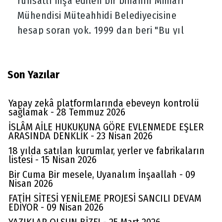
ruhsatlı inşa edilen bir binanın Mimarı
Mühendisi Müteahhidi Belediyecisine
hesap soran yok. 1999 dan beri "Bu yıl
deprem olacak" naraları atan sözde
uzmanlar. Bunların hepsi yapsatçı rantçı
Son Yazılar
inşaat lobileri
(
0
)
Beğen
(
0
)
Cevapla
Yapay zekâ platformlarında ebeveyn kontrolü
sağlamak - 28 Temmuz 2026
İSLÂM AİLE HUKUKUNA GÖRE EVLENMEDE EŞLER
ARASINDA DENKLİK - 23 Nisan 2026
18 yılda satılan kurumlar, yerler ve fabrikaların
listesi - 15 Nisan 2026
Bir Cuma Bir mesele, Uyanalım İnşaallah - 09
Nisan 2026
FATİH SİTESİ YENİLEME PROJESİ SANCILI DEVAM
EDİYOR - 09 Nisan 2026