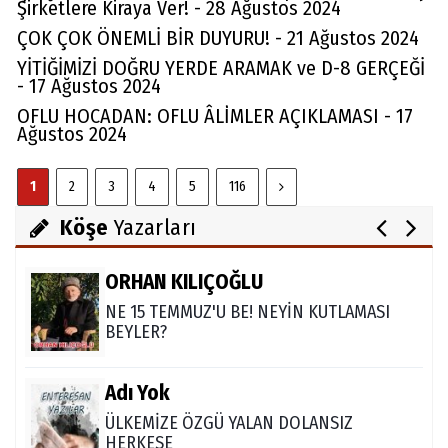
Şirketlere Kiraya Ver! - 28 Ağustos 2024
ÇOK ÇOK ÖNEMLİ BİR DUYURU! - 21 Ağustos 2024
Av. Cemil Can
YİTİĞİMİZİ DOĞRU YERDE ARAMAK ve D-8 GERÇEĞİ
- 17 Ağustos 2024
FARELERİ DİNLEMEYİN!..
OFLU HOCADAN: OFLU ÂLİ̇MLER AÇIKLAMASI - 17
Ağustos 2024
Abdullah Gözaydın
1
2
3
4
5
116
ALLAH cc. MUCİZE YARATMAZ.
Köşe
Yazarları
ORHAN KILIÇOĞLU
NE 15 TEMMUZ'U BE! NEYİN KUTLAMASI
BEYLER?
Adı Yok
ÜLKEMİZE ÖZGÜ YALAN DOLANSIZ
HERKESE