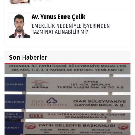
Av. Yunus Emre Çelik
EMEKLİLİK NEDENİYLE İŞYERİNDEN
TAZMİNAT ALINABİLİR Mİ?
TUNCAY GÜLÇİN
Son
Haberler
TÜRK DEVLETLERİ TEŞKİLATI'NI ANLAMAK
M. Şevket Atalay
Nüfus ve Seçmen sayıları tutarsızlığı
Misafir Yazar
Yapay zekâ platformlarında ebeveyn
kontrolü sağlamak