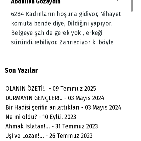
Abdullah Gözaydın
6284 Kadınların hoşuna gidiyor, Nihayet
komuta bende diye, Dildiğini yapıyor,
Belgeye şahide gerek yok , erkeği
süründürebiliyor. Zannediyor ki böyle
mutlu olacağım Kadın alabildiğine
itibarsızlaştı, Erkekler çocuk sahibi bile
Son Yazılar
olmak istemiyor artık Çalışmayan kadını
istemiyor asıl şimdi kadın
OLANIN ÖZETİ!. - 09 Temmuz 2025
itibarsızlaştırıldı, meta haline geldi,
DURMAYIN GENÇLER!.. - 03 Mayıs 2024
Erkekler zaten yerlerde sürünüyor
Bir Hadisi şerifin anlattıkları - 03 Mayıs 2024
(
0
)
Beğen
(
0
)
Cevapla
Ne mi oldu? - 10 Eylül 2023
Ahmak Islatan!... - 31 Temmuz 2023
Uşi ve Lozan!... - 26 Temmuz 2023