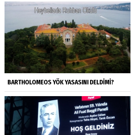
OLANIN ÖZETİ!.
HÜSEYİN MOVİT
HÜSEYİN MOVİT ABİMİZİN SON
PAYLAŞIMLARI
Prof. Dr. Nevzat Gözaydın
"Bir gecede millet cahil kaldı Alfabemiz
değişti." buyurmuşlar...
BARTHOLOMEOS YÖK YASASINI DELDİMİ?
Sosyal medya
Gönenli Mehmet efendi kıssalarından biri
RIZK
Arşiv haberlerimiz