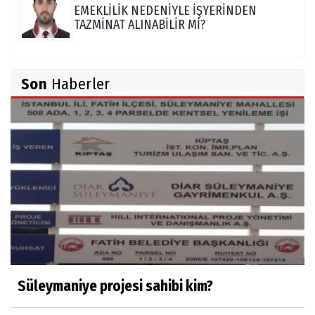
EMEKLİLİK NEDENİYLE İŞYERİNDEN
TAZMİNAT ALINABİLİR Mİ?
TUNCAY GÜLÇİN
Son
Haberler
TÜRK DEVLETLERİ TEŞKİLATI'NI ANLAMAK
M. Şevket Atalay
Nüfus ve Seçmen sayıları tutarsızlığı
Misafir Yazar
Yapay zekâ platformlarında ebeveyn
kontrolü sağlamak
Süleymaniye projesi sahibi kim?
Mustafa Küçükkural