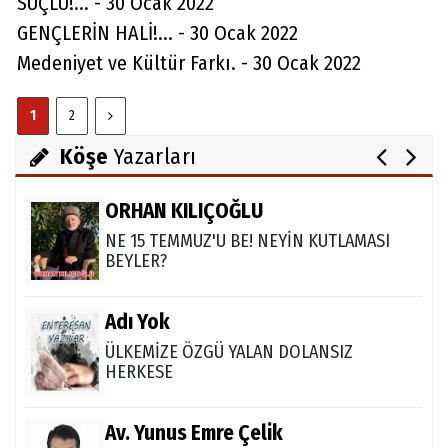
SUÇLU!... - 30 Ocak 2022
FARELERİ DİNLEMEYİN!..
GENÇLERİN HALİ!... - 30 Ocak 2022
Medeniyet ve Kültür Farkı. - 30 Ocak 2022
Abdullah Gözaydın
1
2
ALLAH cc. MUCİZE YARATMAZ.
Köşe
Yazarları
ORHAN KILIÇOĞLU
NE 15 TEMMUZ'U BE! NEYİN KUTLAMASI
BEYLER?
Adı Yok
ÜLKEMİZE ÖZGÜ YALAN DOLANSIZ
HERKESE
Av. Yunus Emre Çelik