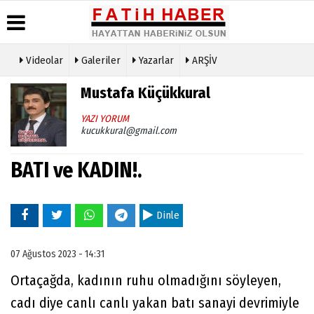
Videolar
Galeriler
Yazarlar
ARŞİV
Haber
Biyografiler
Köşe
Künye
Mustafa Küçükkural
Arşivi
Yazarları
İletişim
Günün
Video
YAZI YORUM
Çerez
Haberleri
Galeri
kucukkural@gmail.com
Politikası
Foto
Gizlilik
Galeri
BATI ve KADIN!.
İlkeleri
Dinle
07 Ağustos 2023 - 14:31
Ortaçağda, kadının ruhu olmadığını söyleyen,
cadı diye canlı canlı yakan batı sanayi devrimiyle