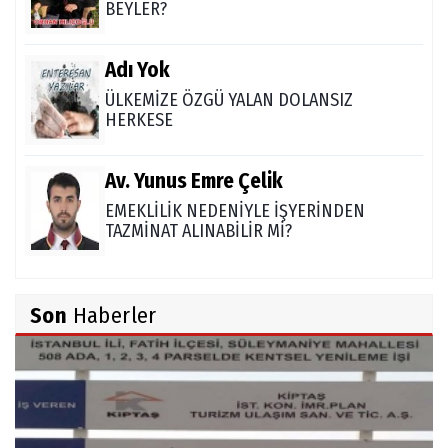
BEYLER?
Adı Yok
ÜLKEMİZE ÖZGÜ YALAN DOLANSIZ
HERKESE
Av. Yunus Emre Çelik
EMEKLİLİK NEDENİYLE İŞYERİNDEN
TAZMİNAT ALINABİLİR Mİ?
TUNCAY GÜLÇİN
Son
Haberler
TÜRK DEVLETLERİ TEŞKİLATI'NI ANLAMAK
M. Şevket Atalay
Nüfus ve Seçmen sayıları tutarsızlığı