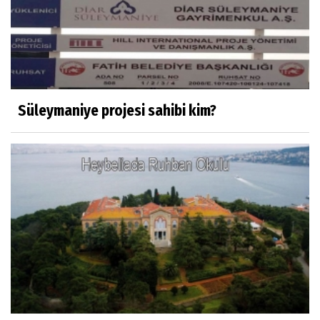
Misafir Yazar
Yapay zekâ platformlarında ebeveyn
kontrolü sağlamak
Süleymaniye projesi sahibi kim?
Mustafa Küçükkural
OLANIN ÖZETİ!.
HÜSEYİN MOVİT
HÜSEYİN MOVİT ABİMİZİN SON
PAYLAŞIMLARI
Prof. Dr. Nevzat Gözaydın
"Bir gecede millet cahil kaldı Alfabemiz