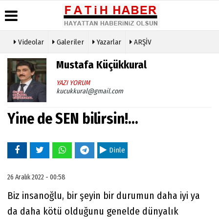
Videolar
Galeriler
Yazarlar
ARŞİV
Haber
Biyografiler
Köşe
Künye
Mustafa Küçükkural
Arşivi
Yazarları
İletişim
Günün
Video
YAZI YORUM
Çerez
Haberleri
Galeri
kucukkural@gmail.com
Politikası
Foto
Gizlilik
Galeri
Yine de SEN bilirsin!...
İlkeleri
Dinle
26 Aralık 2022 - 00:58
Biz insanoğlu, bir şeyin bir durumun daha iyi ya
da daha kötü olduğunu genelde dünyalık