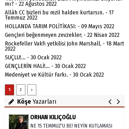
mı? - 22 Ağustos 2022
Allâh CC bizleri bu rezil halden kurtarsın. - 17
Temmuz 2022
HOLLANDA TARIM POLİTİKASI: - 09 Mayıs 2022
Gençleri beğenmeyen zevzekler; - 22 Nisan 2022
Rockefeller Vakfı yetkilisi John Marshall, - 18 Mart
2022
Av. Cemil Can
SUÇLU!... - 30 Ocak 2022
FARELERİ DİNLEMEYİN!..
GENÇLERİN HALİ!... - 30 Ocak 2022
Medeniyet ve Kültür Farkı. - 30 Ocak 2022
Abdullah Gözaydın
1
2
ALLAH cc. MUCİZE YARATMAZ.
Köşe
Yazarları
ORHAN KILIÇOĞLU
NE 15 TEMMUZ'U BE! NEYİN KUTLAMASI