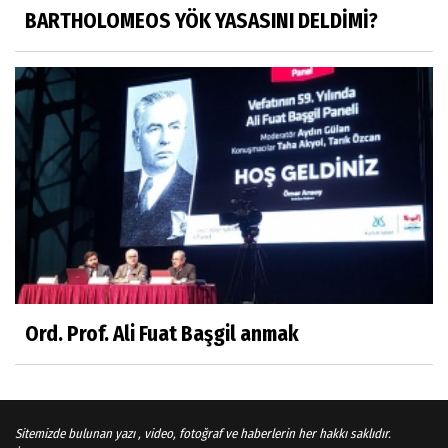
değişti." buyurmuşlar...
BARTHOLOMEOS YÖK YASASINI DELDİMİ?
Sosyal medya
Gönenli Mehmet efendi kıssalarından biri
RIZK
Arşiv haberlerimiz
TÜRKİYEYE DEMOKRASI ŞIP DİYE GELMEDİ
Süleyman Aydın
Başardım demek için
Ord. Prof. Ali Fuat Başgil anmak
Ali Karaca
İRAN COĞRAFYASININ DEVLETLERİ..
Sitemizde bulunan yazı , video, fotoğraf ve haberlerin her hakkı saklıdır.