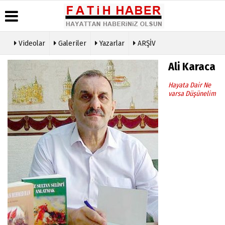
Videolar
Galeriler
Yazarlar
ARŞİV
Haber
Biyografiler
Köşe
Künye
Ali Karaca
Arşivi
Yazarları
İletişim
Günün
Video
Hayata Dair Ne
Çerez
Haberleri
Galeri
varsa Düşünelim
Politikası
Foto
Gizlilik
Galeri
İlkeleri