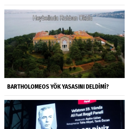
Mustafa Küçükkural
OLANIN ÖZETİ!.
HÜSEYİN MOVİT
HÜSEYİN MOVİT ABİMİZİN SON
PAYLAŞIMLARI
Prof. Dr. Nevzat Gözaydın
"Bir gecede millet cahil kaldı Alfabemiz
değişti." buyurmuşlar...
BARTHOLOMEOS YÖK YASASINI DELDİMİ?
Sosyal medya
Gönenli Mehmet efendi kıssalarından biri
RIZK