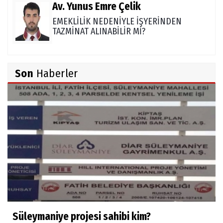
Av. Yunus Emre Çelik
EMEKLİLİK NEDENİYLE İŞYERİNDEN
TAZMİNAT ALINABİLİR Mİ?
TUNCAY GÜLÇİN
Son
Haberler
TÜRK DEVLETLERİ TEŞKİLATI'NI ANLAMAK
M. Şevket Atalay
Nüfus ve Seçmen sayıları tutarsızlığı
Misafir Yazar
Yapay zekâ platformlarında ebeveyn
kontrolü sağlamak
Süleymaniye projesi sahibi kim?