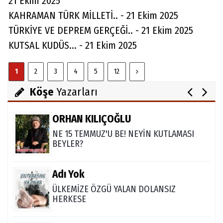
21 Ekim 2025
Av. Cemil Can
KAHRAMAN TÜRK MİLLETİ.. - 21 Ekim 2025
FARELERİ DİNLEMEYİN!..
TÜRKİYE VE DEPREM GERÇEĞİ.. - 21 Ekim 2025
KUTSAL KUDÜS... - 21 Ekim 2025
Abdullah Gözaydın
1
2
3
4
5
12
ALLAH cc. MUCİZE YARATMAZ.
Köşe
Yazarları
ORHAN KILIÇOĞLU
NE 15 TEMMUZ'U BE! NEYİN KUTLAMASI
BEYLER?
Adı Yok
ÜLKEMİZE ÖZGÜ YALAN DOLANSIZ
HERKESE