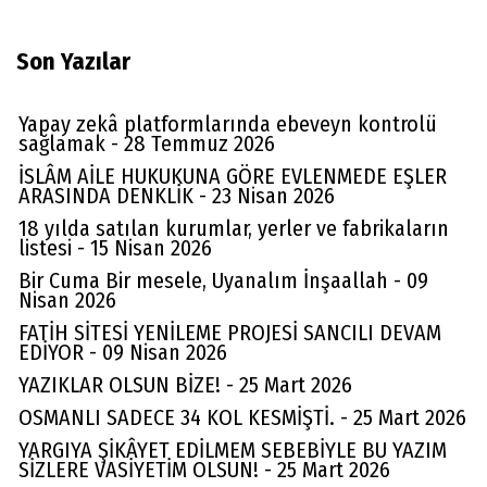
sahte ilaç veriyordu. ( Şekercilerden aldığı
Son Yazılar
küçük drajeleri ilaç diye veriyor) hastalar
hızla iyileşiyordu. M. Remzi hocamız her
Yapay zekâ platformlarında ebeveyn kontrolü
hastayı tedavi etmezdi, Bir tanıdığının
sağlamak - 28 Temmuz 2026
oğlunu tedavi edemiyeceğini söylediğini
İSLÂM AİLE HUKUKUNA GÖRE EVLENMEDE EŞLER
biliyorum (Sebebi; Senin oğlun içki içiyor
ARASINDA DENKLİK - 23 Nisan 2026
namaz kılmıyor) Kibarca iman zaafiyeti var
18 yılda satılan kurumlar, yerler ve fabrikaların
listesi - 15 Nisan 2026
demek istemişti. 12 yaşımda Cerrahpaşa
Bir Cuma Bir mesele, Uyanalım İnşaallah - 09
doktorları beni açık beyin ameliyatı
Nisan 2026
yapacaklardı (58 Yıl Evvel) 20.000 TL
FATİH SİTESİ YENİLEME PROJESİ SANCILI DEVAM
EDİYOR - 09 Nisan 2026
masraf var dediler, ( Babam gümrük
YAZIKLAR OLSUN BİZE! - 25 Mart 2026
memuru 600TL maaşı var.) Parasızlıktan
OSMANLI SADECE 34 KOL KESMİŞTİ. - 25 Mart 2026
ameliyat olamadım, Olsaydım büyük
YARGIYA ŞİKÂYET EDİLMEM SEBEBİYLE BU YAZIM
ihtimal kadavra olacaktım. ve M. Remzi
SİZLERE VASİYETİM OLSUN! - 25 Mart 2026
Sakarya hoca her gün az pişmiş koyun