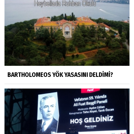
HÜSEYİN MOVİT
HÜSEYİN MOVİT ABİMİZİN SON
PAYLAŞIMLARI
Prof. Dr. Nevzat Gözaydın
"Bir gecede millet cahil kaldı Alfabemiz
değişti." buyurmuşlar...
BARTHOLOMEOS YÖK YASASINI DELDİMİ?
Sosyal medya
Gönenli Mehmet efendi kıssalarından biri
RIZK
Arşiv haberlerimiz
TÜRKİYEYE DEMOKRASI ŞIP DİYE GELMEDİ