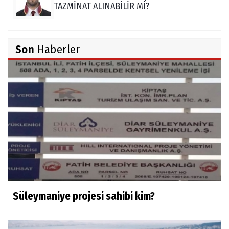
TAZMİNAT ALINABİLİR Mİ?
TUNCAY GÜLÇİN
Son
Haberler
TÜRK DEVLETLERİ TEŞKİLATI'NI ANLAMAK
M. Şevket Atalay
Nüfus ve Seçmen sayıları tutarsızlığı
Misafir Yazar
Yapay zekâ platformlarında ebeveyn
kontrolü sağlamak
Süleymaniye projesi sahibi kim?
Mustafa Küçükkural
OLANIN ÖZETİ!.