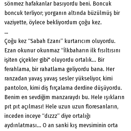
sönmez hafakanlar basıyordu beni. Boncuk
boncuk terliyor; yorganın altında büzülmüş bir
vaziyette, öylece bekliyordum çoğu kez.
…
Çoğu kez “Sabah Ezanı” kurtarıcım oluyordu.
Ezan okunur okunmaz “İlkbaharın ilk fısıltısını
işiten çiçekler gibi" oluyordu ortalık... Bir
ferahlama, bir rahatlama geliyordu bana. Her
ranzadan yavaş yavaş sesler yükseliyor, kimi
pantolon, kimi diş fırçalama derdine düşüyordu.
Benim en sevdiğim manzaraydı bu. Hele ışıkların
pıt pıt açılması! Hele uzun uzun floresanların,
inceden inceye “dızzz” diye ortalığı
aydınlatması... O an sanki kış mevsiminin orta