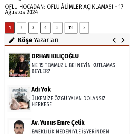
OFLU HOCADAN: OFLU ÂLİ̇MLER AÇIKLAMASI - 17
Ağustos 2024
Abdullah Gözaydın
1
2
3
4
5
116
ALLAH cc. MUCİZE YARATMAZ.
Köşe
Yazarları
ORHAN KILIÇOĞLU
NE 15 TEMMUZ'U BE! NEYİN KUTLAMASI
BEYLER?
Adı Yok
ÜLKEMİZE ÖZGÜ YALAN DOLANSIZ
HERKESE
Av. Yunus Emre Çelik
EMEKLİLİK NEDENİYLE İŞYERİNDEN