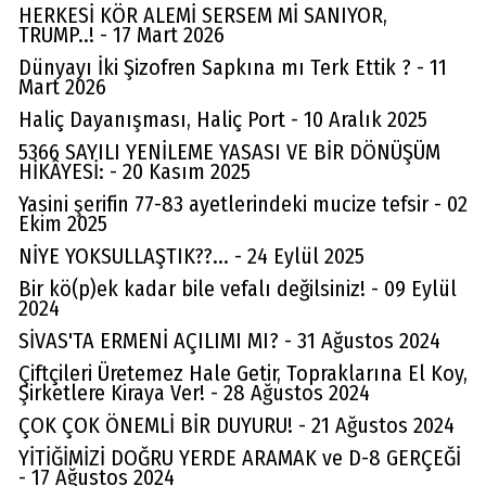
HERKESİ KÖR ALEMİ SERSEM Mİ SANIYOR,
dalağı ve vitamin hapları ile iyileştirdi beni.
TRUMP..! - 17 Mart 2026
Allah rahmet eylesin..
Dünyayı İki Şizofren Sapkına mı Terk Ettik ? - 11
Mart 2026
(
0
)
Beğen
(
0
)
Cevapla
Haliç Dayanışması, Haliç Port - 10 Aralık 2025
5366 SAYILI YENİLEME YASASI VE BİR DÖNÜŞÜM
HİKÂYESİ: - 20 Kasım 2025
Yasini şerifin 77-83 ayetlerindeki mucize tefsir - 02
Ekim 2025
NİYE YOKSULLAŞTIK??... - 24 Eylül 2025
Bir kö(p)ek kadar bile vefalı değilsiniz! - 09 Eylül
2024
SİVAS'TA ERMENİ AÇILIMI MI? - 31 Ağustos 2024
Çiftçileri Üretemez Hale Getir, Topraklarına El Koy,
Şirketlere Kiraya Ver! - 28 Ağustos 2024
ÇOK ÇOK ÖNEMLİ BİR DUYURU! - 21 Ağustos 2024
Av. Cemil Can
YİTİĞİMİZİ DOĞRU YERDE ARAMAK ve D-8 GERÇEĞİ
- 17 Ağustos 2024
FARELERİ DİNLEMEYİN!..